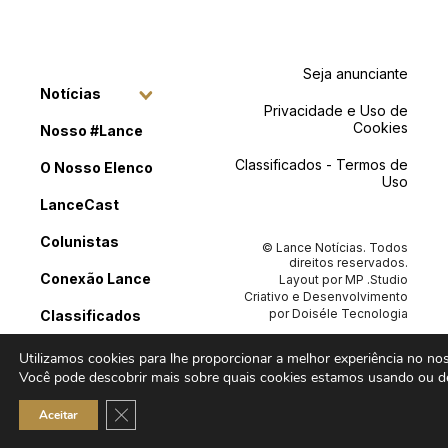
Seja anunciante
Notícias
Privacidade e Uso de
Cookies
Nosso #Lance
Classificados - Termos de
O Nosso Elenco
Uso
LanceCast
Colunistas
© Lance Notícias. Todos
direitos reservados.
Conexão Lance
Layout por
MP .Studio
Criativo
e Desenvolvimento
por
Doiséle Tecnologia
Classificados
Contato
Utilizamos cookies para lhe proporcionar a melhor experiência no noss
Você pode descobrir mais sobre quais cookies estamos usando ou de
Close GDPR Cookie Banner
Aceitar