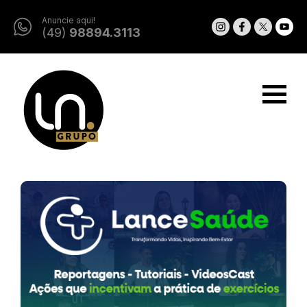
Anuncie aqui!
(49)
98894.3113