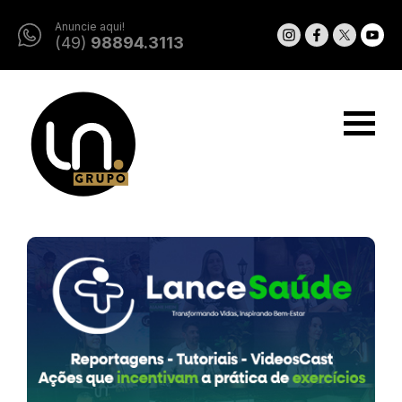
Anuncie aqui!
(49)
98894.3113