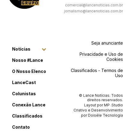
comercial@lancenoticias.com.br
jornalismo@lancenoticias.com.br
Seja anunciante
Notícias
Privacidade e Uso de
Cookies
Nosso #Lance
Classificados - Termos de
O Nosso Elenco
Uso
LanceCast
Colunistas
© Lance Notícias. Todos
direitos reservados.
Conexão Lance
Layout por
MP .Studio
Criativo
e Desenvolvimento
por
Doiséle Tecnologia
Classificados
Contato