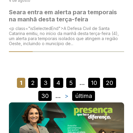
4 de agosto
Seara entra em alerta para temporais
na manhã desta terça-feira
<p class="isSelectedEnd">A Defesa Civil de Santa
Catarina emitiu, no início da manhã desta terça-feira (4),
um alerta para temporais isolados que atingem a região
Oeste, incluindo o município de...
1
2
3
4
5
...
10
20
30
...
>
última